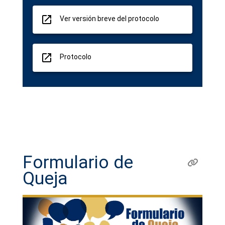
launch
Ver versión breve del protocolo
launch
Protocolo
Formulario de
Queja