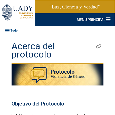
"Luz, Ciencia y Verdad"
MENÚ PRINCIPAL
menu
Todo
Acerca del
protocolo
Objetivo del Protocolo