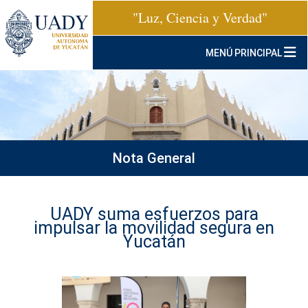
"Luz, Ciencia y Verdad"
MENÚ PRINCIPAL
Nota General
UADY suma esfuerzos para
impulsar la movilidad segura en
Yucatán