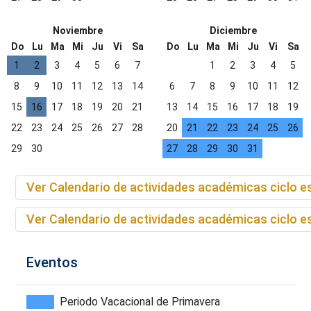
Noviembre
Diciembre
Do
Lu
Ma
Mi
Ju
Vi
Sa
Do
Lu
Ma
Mi
Ju
Vi
Sa
1
2
3
4
5
6
7
1
2
3
4
5
8
9
10
11
12
13
14
6
7
8
9
10
11
12
15
16
17
18
19
20
21
13
14
15
16
17
18
19
22
23
24
25
26
27
28
20
21
22
23
24
25
26
29
30
27
28
29
30
31
Ver Calendario de actividades académicas ciclo e
Ver Calendario de actividades académicas ciclo e
Eventos
Periodo Vacacional de Primavera