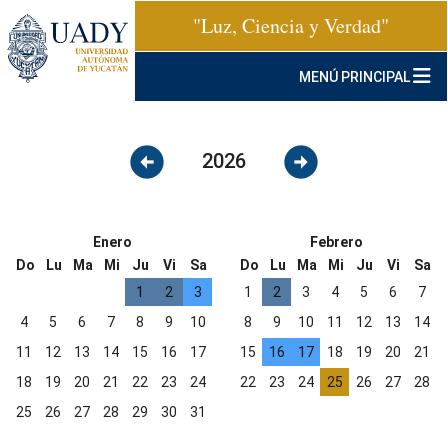
"Luz, Ciencia y Verdad"
MENÚ PRINCIPAL
arrow_circle_left
arrow_circle_right
2026
Enero
Febrero
Do
Lu
Ma
Mi
Ju
Vi
Sa
Do
Lu
Ma
Mi
Ju
Vi
Sa
1
2
3
1
2
3
4
5
6
7
4
5
6
7
8
9
10
8
9
10
11
12
13
14
11
12
13
14
15
16
17
15
16
17
18
19
20
21
18
19
20
21
22
23
24
22
23
24
25
26
27
28
25
26
27
28
29
30
31